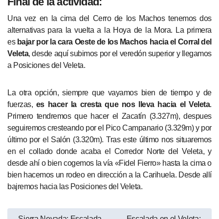
Final de la actividad:
Una vez en la cima del Cerro de los Machos tenemos dos
alternativas para la vuelta a la Hoya de la Mora. La primera
es
bajar por la cara Oeste de los Machos hacia el Corral del
Veleta
, desde aquí subimos por el veredón superior y llegamos
a Posiciones del Veleta.
La otra opción, siempre que vayamos bien de tiempo y de
fuerzas,
es hacer la cresta que nos lleva hacia el Veleta
.
Primero tendremos que hacer el Zacatín (3.327m), despues
seguiremos cresteando por el Pico Campanario (3.329m) y por
último por el Salón (3.320m). Tras este último nos situaremos
en el collado donde acaba el Corredor Norte del Veleta, y
desde ahí o bien cogemos la vía «Fidel Fierro» hasta la cima o
bien hacemos un rodeo en dirección a la Carihuela. Desde allí
bajremos hacia las Posiciones del Veleta.
Navegación
Sierra Nevada: Escalada
Escalada en el Veleta: