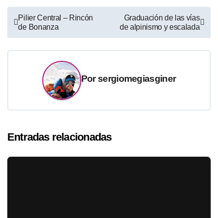
Navegación
Pilier Central – Rincón
Graduación de las vías
de Bonanza
de alpinismo y escalada
de
entradas
Por
sergiomegiasginer
Entradas relacionadas