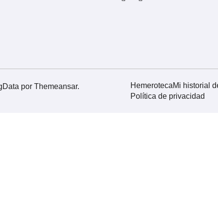
Hemeroteca
Mi historial 
gData
por
Themeansar
.
Política de privacidad