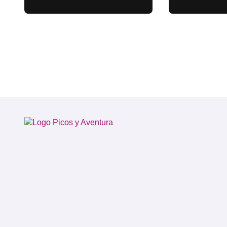
estancia a Osh y
regreso a España