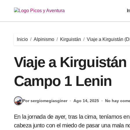
Saltar
al
I
contenido
Inicio
Alpinismo
Kirguistán
Viaje a Kirguistán (
Viaje a Kirguistán
Campo 1 Lenin
Por sergiomegiasginer
Ago 14, 2025
No hay come
En la jornada de ayer, tras la cima, teníamos en mente dormir en C3, pero el fuerte dolor de
cabeza junto con el miedo de pasar una mala n