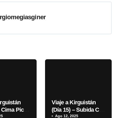
rgiomegiasginer
irguistán
Viaje a Kirguistán
– Cima Pico
(Día 15) – Subida C2
25
a C3
Ago 12, 2025