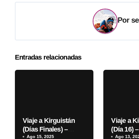
entradas
Por
se
Entradas relacionadas
Viaje a Kirguistán
Viaje a K
(Días Finales) –
(Día 16) 
Bajada a CB,
Ago 15, 2025
Lenin
Ago 13, 20