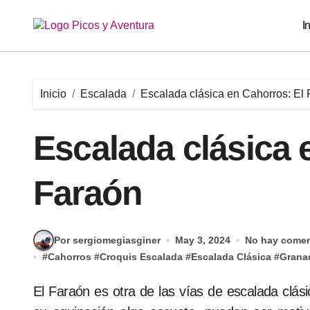
Saltar
al
I
contenido
Inicio
Escalada
Escalada clásica en Cahorros: El
Escalada clásica 
Faraón
Por sergiomegiasginer
May 3, 2024
No hay comen
#
Cahorros
#
Croquis Escalada
#
Escalada Clásica
#
Grana
El Faraón es otra de las vías de escalada clá