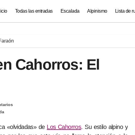
nicio
Todas las entradas
Escalada
Alpinismo
Lista de r
 Faraón
en Cahorros: El
tarios
da
sica «olvidadas» de
Los Cahorros
. Su estilo alpino y