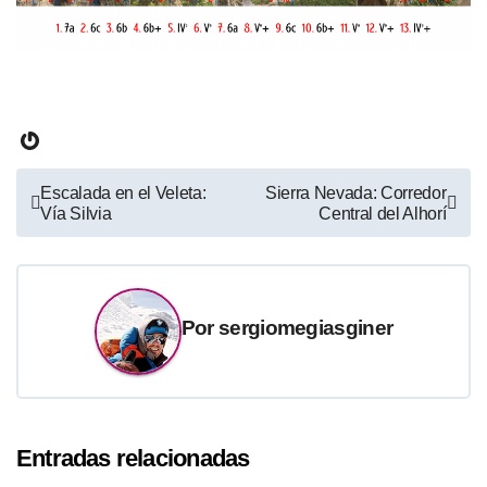
Gravatar
Navegación
Escalada en el Veleta:
Sierra Nevada: Corredor
Vía Silvia
Central del Alhorí
de
entradas
Por
sergiomegiasginer
Entradas relacionadas