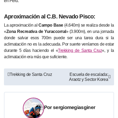
en Perú.
Aproximación al C.B. Nevado Pisco:
La aproximación al
Campo Base
(4.640m) se realiza desde la
«
Zona Recreativa de Yuraccorral
» (3.900m), en una jornada
donde salvar esos 700m puede ser una tarea dura si la
aclimatación no es la adecuada. Por suerte veníamos de estar
durante 5 días haciendo el «
Trekking de Santa Cruz
«, y la
aclimatación era más que suficiente.
Navegación
Trekking de Santa Cruz
Escuela de escalada:
Araotz y Sector Korea
de
entradas
Por
sergiomegiasginer