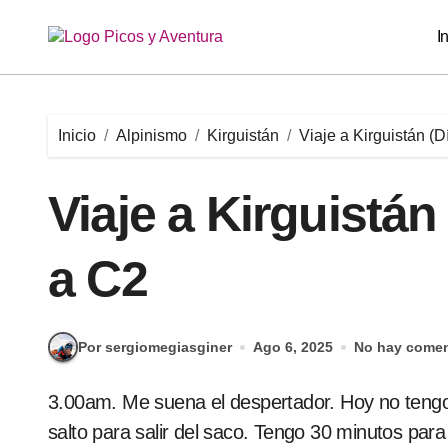
Saltar
al
I
contenido
Inicio
Alpinismo
Kirguistán
Viaje a Kirguistán (
Viaje a Kirguistán
a C2
Por sergiomegiasginer
Ago 6, 2025
No hay comen
3.00am. Me suena el despertador. Hoy no tengo escalofrios y no me duele nada. Casi pego un
salto para salir del saco. Tengo 30 minutos para