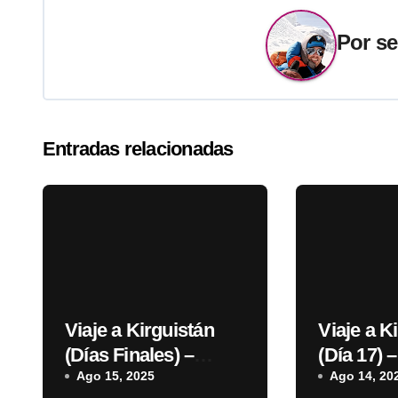
entradas
Por
se
Entradas relacionadas
Viaje a Kirguistán
Viaje a K
(Días Finales) –
(Día 17) 
Bajada a CB,
Ago 15, 2025
Campo 1 
Ago 14, 20