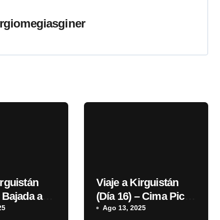
rgiomegiasginer
irguistán
Viaje a Kirguistán
– Bajada a
(Día 16) – Cima Pico
Lenin
25
Lenin
Ago 13, 2025